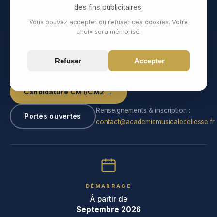
des fins publicitaires.
internes.
Vous pouvez accepter ou refuser ces cookies. Votre
590 €
/mois
au lieu de
735 €
en internat, avec
choix sera mémorisé.
possibilité de solliciter une bourse.
Refuser
Accepter
Candidature CM1/CM2 →
Renseignements & inscription :
Portes ouvertes
contact@academiemusicaledeliesse.fr
DÉMARRAGE
À partir de
Septembre 2026