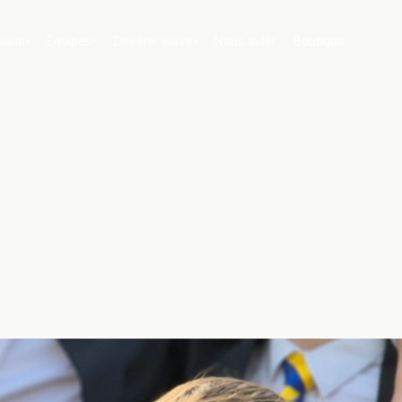
tique
Équipes
Devenir élève
Nous aider
Boutique
▾
▾
▾