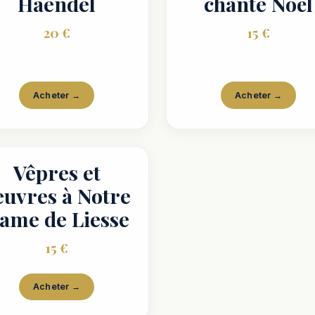
Haendel
chante Noël
20 €
15 €
Acheter →
Acheter →
Vêpres et
euvres à Notre
ame de Liesse
15 €
Acheter →