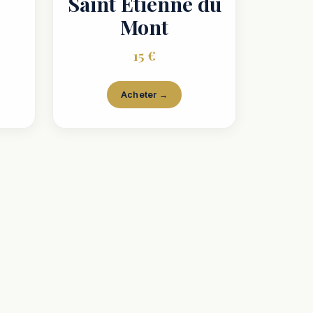
Saint Étienne du
Mont
15 €
Acheter →