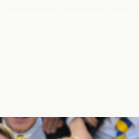
t
Formation intellectuelle
Formation humaine
Formation artis
▾
▾
▾