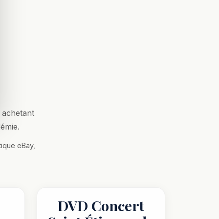
 achetant
démie.
tique eBay,
DVD Concert