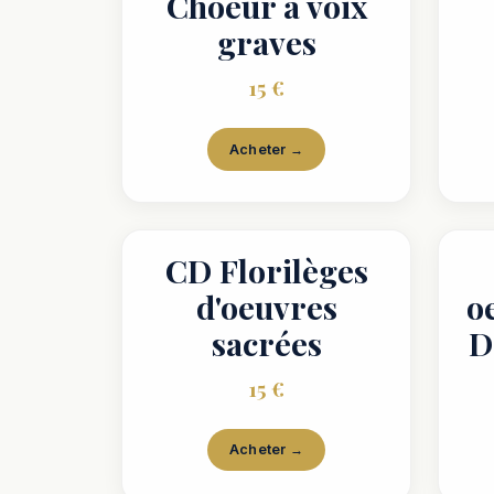
Choeur à voix
graves
15 €
Acheter →
CD Florilèges
d'oeuvres
o
sacrées
D
15 €
Acheter →