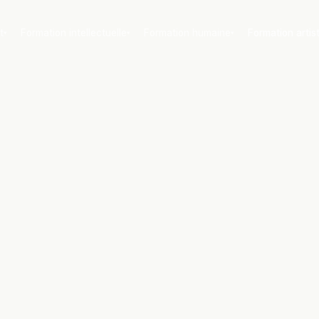
t
Formation intellectuelle
Formation humaine
Formation artis
▾
▾
▾