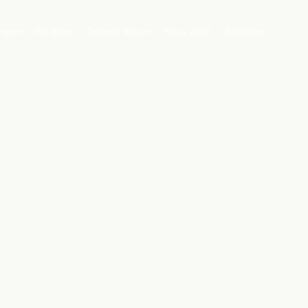
tique
Équipes
Devenir élève
Nous aider
Boutique
▾
▾
▾