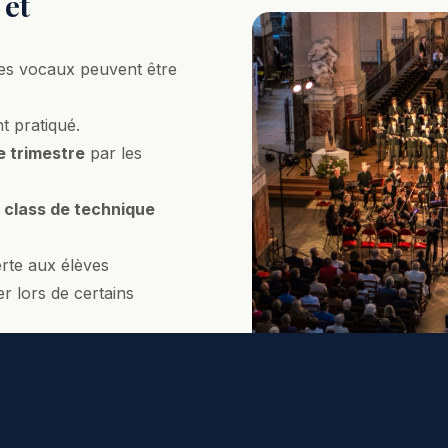
 et
les vocaux peuvent être
t pratiqué.
 trimestre
par les
 class de technique
rte aux élèves
er lors de certains
ss dirigées par des chefs