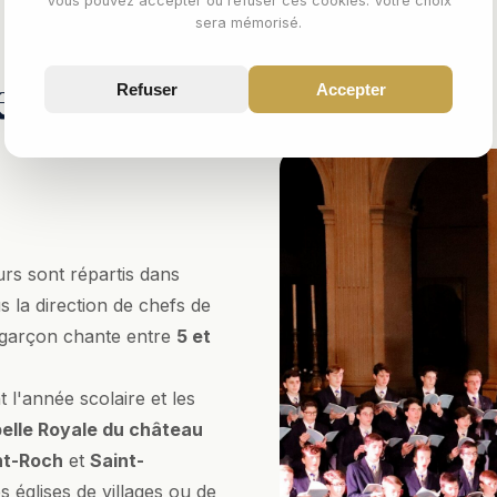
Vous pouvez accepter ou refuser ces cookies. Votre choix
sera mémorisé.
e
Refuser
Accepter
urs sont répartis dans
 la direction de chefs de
 garçon chante entre
5 et
l'année scolaire et les
elle Royale du château
nt-Roch
et
Saint-
églises de villages ou de