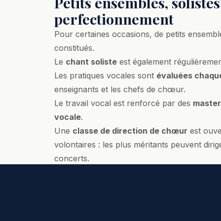
Petits ensembles, solistes
perfectionnement
Pour certaines occasions, de petits ensemb
constitués.
Le
chant soliste
est également régulièremen
Les pratiques vocales sont
évaluées chaque
enseignants et les chefs de chœur.
Le travail vocal est renforcé par des
master
vocale
.
Une
classe de direction de chœur
est ouve
volontaires : les plus méritants peuvent dirig
concerts.
La formation est enrichie par des master cla
de chœur internationaux.