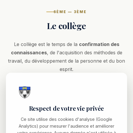
6ÈME — 3ÈME
Le collège
Le collège est le temps de la
confirmation des
connaissances
, de l'acquisition des méthodes de
travail, du développement de la personne et du bon
esprit.
L'élève est accompagné pour donner le meilleur de
lui-même et gagner en autonomie.
De la même manière qu'à l'école primaire de
Respect de votre vie privée
l'Académie, l'élève reçoit une formation structurée et
solide afin d'ancrer définitivement les bases du savoir
Ce site utilise des cookies d'analyse (Google
et qui va au-delà des exigences du socle commun des
Analytics) pour mesurer l'audience et améliorer
connaissances.
votre expérience. Aucune donnée n'est utilisée à