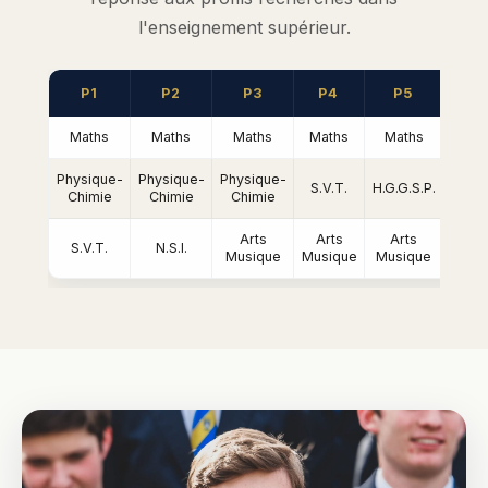
l'enseignement supérieur.
P1
P2
P3
P4
P5
P
Maths
Maths
Maths
Maths
Maths
Mat
Physique-
Physique-
Physique-
S.V.T.
H.G.G.S.P.
H.G.G
Chimie
Chimie
Chimie
Arts
Arts
Arts
L.L.C
S.V.T.
N.S.I.
Musique
Musique
Musique
Angl