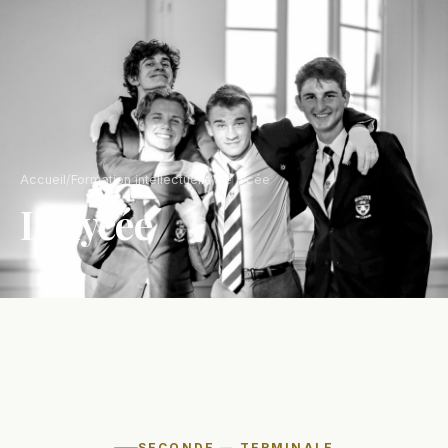
Accueil
/
Formation intellectuelle
/
Le lycée
Le lycée
SECONDE — TERMINALE