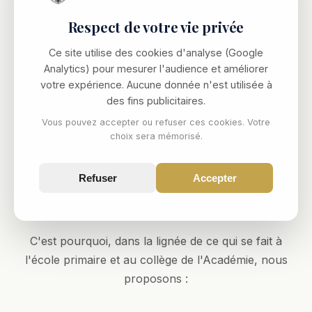
Au-delà de l'obtention du grade de bachelier et d'un
enseignement académique solide, l'élève est invité à
Respect de votre vie privée
l'autonomie dans son travail, à la curiosité
Ce site utilise des cookies d'analyse (Google
intellectuelle et à l'élaboration de son projet
Analytics) pour mesurer l'audience et améliorer
personnel.
votre expérience. Aucune donnée n'est utilisée à
des fins publicitaires.
Il est accompagné vers l'excellence, vers une
Vous pouvez accepter ou refuser ces cookies. Votre
meilleure connaissance de lui-même et vers la
choix sera mémorisé.
maîtrise de sa liberté, pour qu'il devienne un homme
debout prêt à prendre sa place dans le monde des
Refuser
Accepter
adultes. Il sera prêt pour de belles études
supérieures, quel que soit son choix personnel.
C'est pourquoi, dans la lignée de ce qui se fait à
l'école primaire et au collège de l'Académie, nous
proposons :