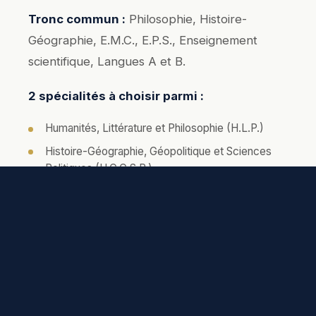
Tronc commun :
Philosophie, Histoire-
Géographie, E.M.C., E.P.S., Enseignement
scientifique, Langues A et B.
2 spécialités à choisir parmi :
Humanités, Littérature et Philosophie (H.L.P.)
Histoire-Géographie, Géopolitique et Sciences
Politiques (H.G.G.S.P.)
Mathématiques
Physique-Chimie
Sciences de la Vie et de la Terre (S.V.T.)
Numérique et Sciences Informatiques (N.S.I.)
Enseignement supplémentaire possible :